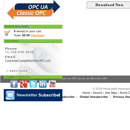
0
item(s) in your cart.
Total:
$0.00
Checkout
Home
>
Downloads
>
Videos
> Cómo instalar un OPC Server de Matrikon OPC
© 2026 Honeywell Internatio
Home
|
Search
|
Site Map
|
Terms O
Matrikon Subscribe
|
Matrikon Unsubscribe
|
Global Unsubscribe
|
Privacy Sta