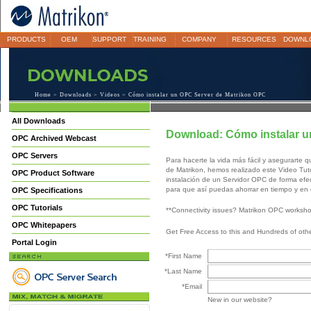
PRODUCTS
OEM
SUPPORT
TRAINING
COMPANY
RESOURCES
DOWNL
Home
>
Downloads
>
Videos
> Cómo instalar un OPC Server de Matrikon OPC
All Downloads
Download: Cómo instalar u
OPC Archived Webcast
OPC Servers
Para hacerte la vida más fácil y asegurarte q
de Matrikon, hemos realizado este Video Tuto
OPC Product Software
instalación de un Servidor OPC de forma efect
para que así puedas ahorrar en tiempo y en 
OPC Specifications
OPC Tutorials
**Connectivity issues? Matrikon OPC worksh
OPC Whitepapers
Get Free Access to this and Hundreds of ot
Portal Login
*First Name
*Last Name
*Email
New in our website?