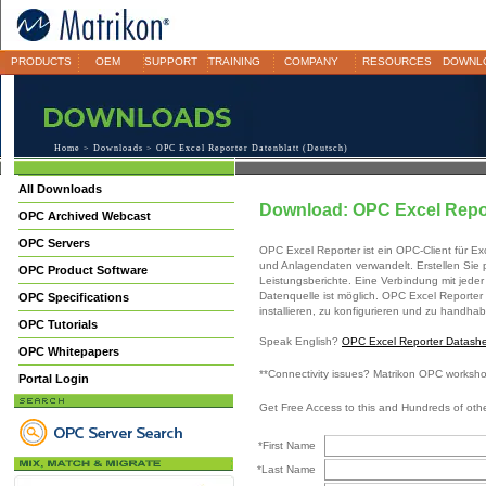
PRODUCTS
OEM
SUPPORT
TRAINING
COMPANY
RESOURCES
DOWNL
Home
>
Downloads
> OPC Excel Reporter Datenblatt (Deutsch)
All Downloads
Download: OPC Excel Repor
OPC Archived Webcast
OPC Servers
OPC Excel Reporter ist ein OPC-Client für Exc
und Anlagendaten verwandelt. Erstellen Sie p
OPC Product Software
Leistungsberichte. Eine Verbindung mit jede
Datenquelle ist möglich. OPC Excel Reporter i
OPC Specifications
installieren, zu konfigurieren und zu handhabe
OPC Tutorials
Speak English?
OPC Excel Reporter Datashee
OPC Whitepapers
**Connectivity issues? Matrikon OPC worksh
Portal Login
Get Free Access to this and Hundreds of ot
*First Name
*Last Name