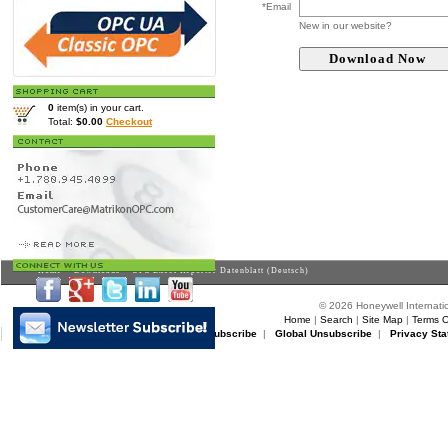
*Email
New in our website?
0
item(s) in your cart.
Total:
$0.00
Checkout
Home
>
Downloads
> OPC Excel Reporter Datenblatt (Deutsch)
© 2026 Honeywell Internatio
Home
|
Search
|
Site Map
|
Terms O
Matrikon Subscribe
|
Matrikon Unsubscribe
|
Global Unsubscribe
|
Privacy Sta