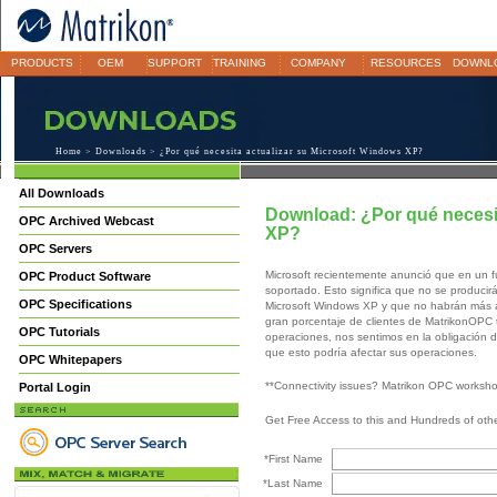
PRODUCTS
OEM
SUPPORT
TRAINING
COMPANY
RESOURCES
DOWNL
Home
>
Downloads
> ¿Por qué necesita actualizar su Microsoft Windows XP?
All Downloads
Download: ¿Por qué necesit
OPC Archived Webcast
XP?
OPC Servers
Microsoft recientemente anunció que en un 
OPC Product Software
soportado. Esto significa que no se producirá
OPC Specifications
Microsoft Windows XP y que no habrán más a
gran porcentaje de clientes de MatrikonOPC 
OPC Tutorials
operaciones, nos sentimos en la obligación de
que esto podría afectar sus operaciones.
OPC Whitepapers
**Connectivity issues? Matrikon OPC worksh
Portal Login
Get Free Access to this and Hundreds of ot
*First Name
*Last Name