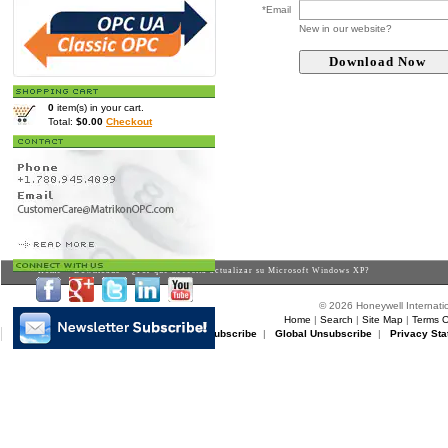
*Email
New in our website?
0
item(s) in your cart.
Total:
$0.00
Checkout
Home
>
Downloads
> ¿Por qué necesita actualizar su Microsoft Windows XP?
© 2026 Honeywell Internatio
Home
|
Search
|
Site Map
|
Terms O
Matrikon Subscribe
|
Matrikon Unsubscribe
|
Global Unsubscribe
|
Privacy Sta