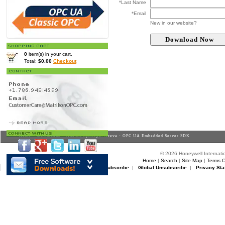
*Last Name
*Email
New in our website?
0
item(s) in your cart.
Total:
$0.00
Checkout
Home
>
Downloads
> Анализ примера: Areva - OPC UA Embedded Server SDK
© 2026 Honeywell Internatio
Home
|
Search
|
Site Map
|
Terms O
Matrikon Subscribe
|
Matrikon Unsubscribe
|
Global Unsubscribe
|
Privacy Sta