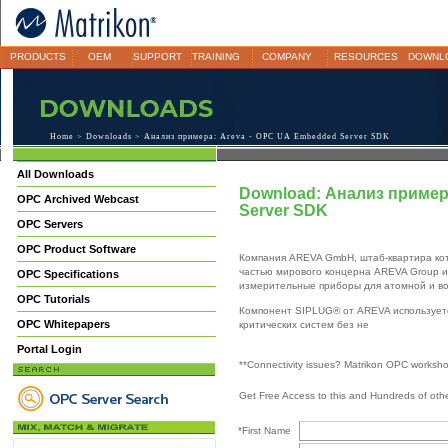
PRODUCTS
OEM
SUPPORT
TRAINING
COMPANY
RESOURCES
DOWNL
Home
>
Downloads
> Анализ примера: Areva - OPC UA Embedded Server SDK
All Downloads
Download: Анализ пример
OPC Archived Webcast
Server SDK
OPC Servers
OPC Product Software
Компания AREVA GmbH, штаб-квартира кот
частью мирового концерна AREVA Group и
OPC Specifications
измерительные приборы для атомной и во
OPC Tutorials
Компонент SIPLUG® от AREVA используетс
OPC Whitepapers
критических систем без не
Portal Login
**Connectivity issues? Matrikon OPC worksh
Get Free Access to this and Hundreds of ot
*First Name