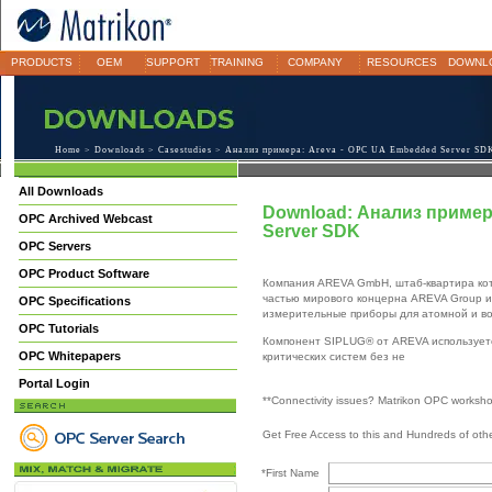
PRODUCTS
OEM
SUPPORT
TRAINING
COMPANY
RESOURCES
DOWNL
Home
>
Downloads
>
Casestudies
> Анализ примера: Areva - OPC UA Embedded Server SD
All Downloads
Download: Анализ пример
OPC Archived Webcast
Server SDK
OPC Servers
OPC Product Software
Компания AREVA GmbH, штаб-квартира кот
частью мирового концерна AREVA Group и
OPC Specifications
измерительные приборы для атомной и во
OPC Tutorials
Компонент SIPLUG® от AREVA используетс
OPC Whitepapers
критических систем без не
Portal Login
**Connectivity issues? Matrikon OPC worksh
Get Free Access to this and Hundreds of ot
*First Name