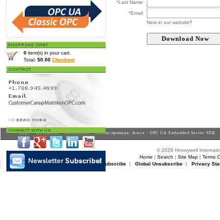
*Last Name
*Email
New in our website?
0
item(s) in your cart.
Total:
$0.00
Checkout
Home
>
Downloads
>
Casestudies
> Анализ примера: Areva - OPC UA Embedded Server SDK
© 2026 Honeywell Internatio
Home
|
Search
|
Site Map
|
Terms O
Matrikon Subscribe
|
Matrikon Unsubscribe
|
Global Unsubscribe
|
Privacy Sta