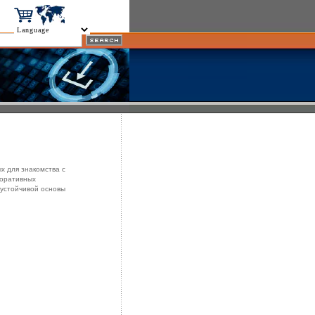
х для знакомства с
поративных
 устойчивой основы