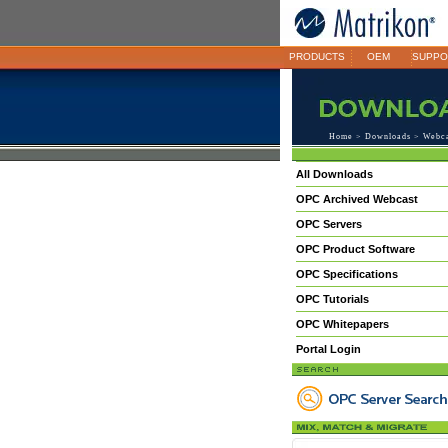
PRODUCTS
OEM
SUPPO
Home
>
Downloads
>
Webca
All Downloads
OPC Archived Webcast
OPC Servers
OPC Product Software
OPC Specifications
OPC Tutorials
OPC Whitepapers
Portal Login