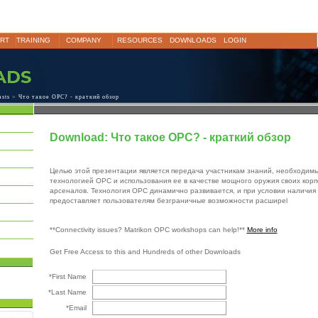
RT
TRAINING
COMPANY
RESOURCES
DOWNLOADS
LOGIN
sts
> Что такое OPC? - краткий обзор
Download: Что такое OPC? - краткий обзор
Целью этой презентации является передача участникам знаний, необходимы
технологией OPC и использования ее в качестве мощного оружия своих кор
арсеналов. Технология OPC динамично развивается, и при условии наличия
предоставляет пользователям безграничные возможности расширеl
**Connectivity issues? Matrikon OPC workshops can help!**
More info
Get Free Access to this and Hundreds of other Downloads
*First Name
*Last Name
*Email