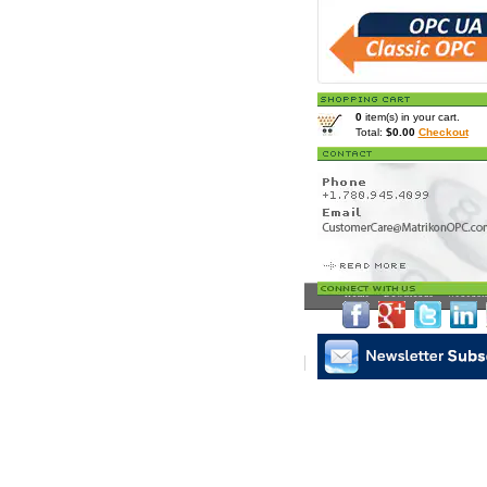
0
item(s) in your cart.
Total:
$0.00
Checkout
Home
>
Downloads
>
Webcast
Matrikon Subscribe
|
Mat