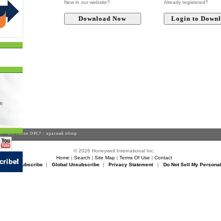
New in our website?
Already registered?
s
> Что такое OPC? - краткий обзор
© 2026 Honeywell International Inc.
Home
|
Search
|
Site Map
|
Terms Of Use
|
Contact
rikon Unsubscribe
|
Global Unsubscribe
|
Privacy Statement
|
Do Not Sell My Personal