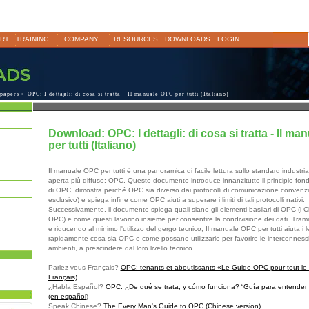
RT
TRAINING
COMPANY
RESOURCES
DOWNLOADS
LOGIN
papers
> OPC: I dettagli: di cosa si tratta - Il manuale OPC per tutti (Italiano)
Download: OPC: I dettagli: di cosa si tratta - Il m
per tutti (Italiano)
Il manuale OPC per tutti è una panoramica di facile lettura sullo standard industrial
aperta più diffuso: OPC. Questo documento introduce innanzitutto il principio fon
di OPC, dimostra perché OPC sia diverso dai protocolli di comunicazione convenzio
esclusivo) e spiega infine come OPC aiuti a superare i limiti di tali protocolli nativi.
Successivamente, il documento spiega quali siano gli elementi basilari di OPC (i C
OPC) e come questi lavorino insieme per consentire la condivisione dei dati. Tramite
e riducendo al minimo l'utilizzo del gergo tecnico, Il manuale OPC per tutti aiuta i 
rapidamente cosa sia OPC e come possano utilizzarlo per favorire le interconnessi
ambienti, a prescindere dal loro livello tecnico.
Parlez-vous Français?
OPC: tenants et aboutissants «Le Guide OPC pour tout l
Français)
¿Habla Español?
OPC: ¿De qué se trata, y cómo funciona? “Guía para entender
(en español)
Speak Chinese?
The Every Man's Guide to OPC (Chinese version)