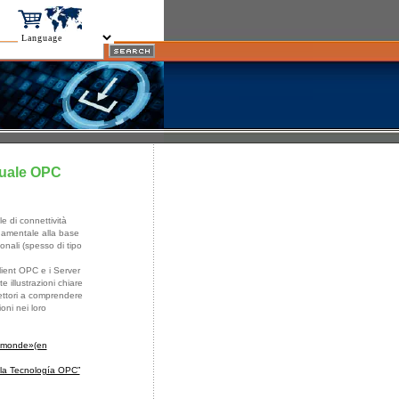
anuale OPC
e di connettività
damentale alla base
nali (spesso di tipo
lient OPC e i Server
 illustrazioni chiare
lettori a comprendere
oni nei loro
e monde»(en
 la Tecnología OPC”