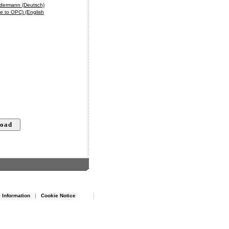
edermann (Deutsch)
e to OPC) (English
 Information
|
Cookie Notice