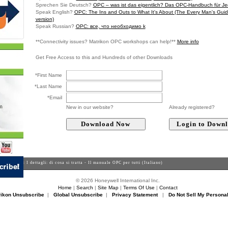
Sprechen Sie Deutsch?
OPC – was ist das eigentlich? Das OPC-Handbuch für J
Speak English?
OPC: The Ins and Outs to What It's About (The Every Man's Guid
version)
Speak Russian?
OPC: все, что необходимо k
**Connectivity issues? Matrikon OPC workshops can help!**
More info
Get Free Access to this and Hundreds of other Downloads
*First Name
*Last Name
*Email
New in our website?
Already registered?
pers
> OPC: I dettagli: di cosa si tratta - Il manuale OPC per tutti (Italiano)
© 2026 Honeywell International Inc.
Home
|
Search
|
Site Map
|
Terms Of Use
|
Contact
rikon Unsubscribe
|
Global Unsubscribe
|
Privacy Statement
|
Do Not Sell My Personal