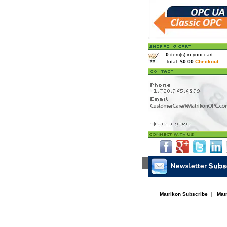
0
item(s) in your cart.
Total:
$0.00
Checkout
Home
>
Downloads
>
Whitepa
Matrikon Subscribe
|
Mat