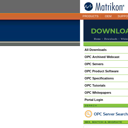
PRODUCTS
OEM
SUPPO
Home
>
Downloads
>
White
All Downloads
OPC Archived Webcast
OPC Servers
OPC Product Software
OPC Specifications
OPC Tutorials
OPC Whitepapers
Portal Login